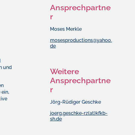
Ansprechpartne
r
Moses Merkle
mosesproductions@yahoo.
de
d
rn und
Weitere
Ansprechpartne
en
r
ein,
tive
Jörg-Rüdiger Geschke
joerg.geschke-rz(at)kfkb-
sh.de