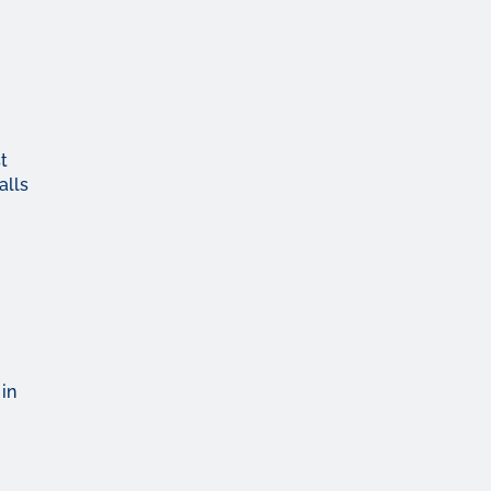
t
alls
in