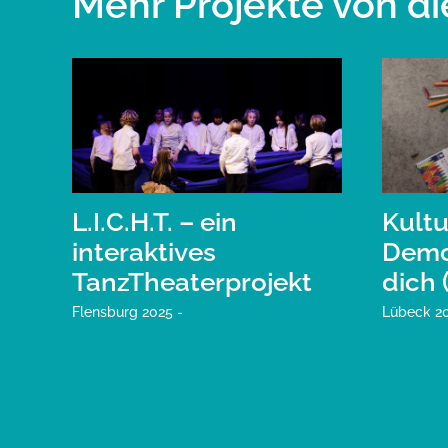
Mehr Projekte von di
L.I.C.H.T. – ein
Kultu
interaktives
Demok
TanzTheaterprojekt
dich 
Flensburg 2025 -
Lübeck 20