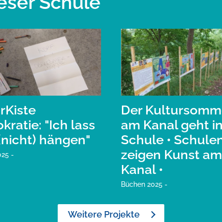
eser Schule
rKiste
Der Kultursomm
ratie: "Ich lass
am Kanal geht in
(nicht) hängen"
Schule • Schule
zeigen Kunst am
25 -
Kanal •
Büchen 2025 -
Weitere Projekte