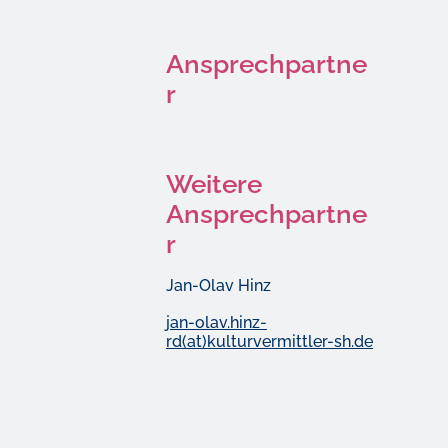
Ansprechpartne
r
Weitere
Ansprechpartne
r
Jan-Olav Hinz
jan-olav.hinz-
rd(at)kulturvermittler-sh.de