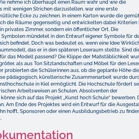
 Wie nehme ich überhaupt einen Raum wahr und wie die
 mit wenigen Strichen darzustellen, war eine erste
mütliche Ecke zu zeichnen. In einem Karton wurde die gemüt
ch die Räume gegenseitig und entwickelten dabei Kriterien 
 privates Zimmer, sondern ein öffentlicher Ort. Die
 Symbolen mündetet in den Entwurf eigener Symbole für d
r sich befindet. Doch was bedeutet es, wenn eine Idee Wirklic
ummodell, das er in den späteren Leseraum stellte. Sind di
ür das Modell passend? Die Klippe der Maßstäblichkeit wu
 größer, als aus Ton Sitzlandschaften und Möbel für den Les
r probierten die Schülerinnen aus, ob die geplante Höhe di
ese pädagogisch, künstlerische Zusammenarbeit wurde dur
sthochschule in Kiel ermöglicht. Die Hochschule fördert se
rischen Arbeitsweisen an Schulen. Absolventen der
önne sich auf das Projekt „Kunst hoch Schule“ bewerben. 
tan. Am Ende des Projektes wird ein Entwurf für die Ausgest
hn hofft, Sponsoren oder einen Ausbildungsbetrieb zu finden
.
okumentation