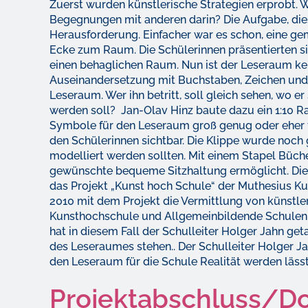
Zuerst wurden künstlerische Strategien erprobt.
Begegnungen mit anderen darin? Die Aufgabe, dies
Herausforderung. Einfacher war es schon, eine ge
Ecke zum Raum. Die Schülerinnen präsentierten si
einen behaglichen Raum. Nun ist der Leseraum kein
Auseinandersetzung mit Buchstaben, Zeichen und
Leseraum. Wer ihn betritt, soll gleich sehen, wo e
werden soll? Jan-Olav Hinz baute dazu ein 1:10 Ra
Symbole für den Leseraum groß genug oder eher f
den Schülerinnen sichtbar. Die Klippe wurde noch
modelliert werden sollten. Mit einem Stapel Büche
gewünschte bequeme Sitzhaltung ermöglicht. Di
das Projekt „Kunst hoch Schule“ der Muthesius Kun
2010 mit dem Projekt die Vermittlung von künstle
Kunsthochschule und Allgemeinbildende Schulen k
hat in diesem Fall der Schulleiter Holger Jahn ge
des Leseraumes stehen.. Der Schulleiter Holger Ja
den Leseraum für die Schule Realität werden lässt
Projektabschluss/D