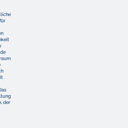
liche
für
en
hkeit
e
rde
eraum
e
ch
it
Das
altung
, der