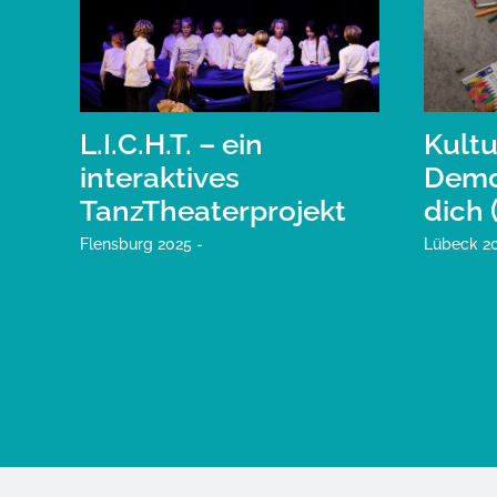
L.I.C.H.T. – ein
Kultu
interaktives
Demok
TanzTheaterprojekt
dich 
Flensburg 2025 -
Lübeck 20