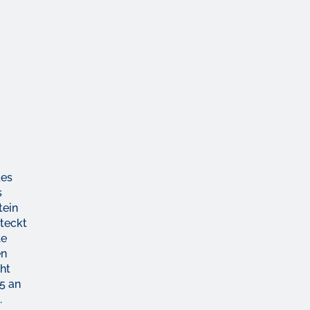
des
s
tein
steckt
le
en
ht
15 an
.