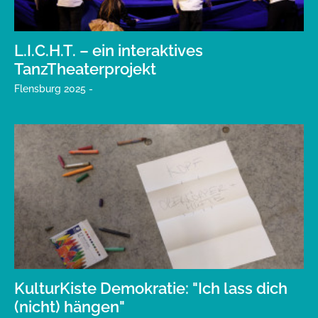
L.I.C.H.T. – ein interaktives
TanzTheaterprojekt
Flensburg 2025 -
KulturKiste Demokratie: "Ich lass dich
(nicht) hängen"