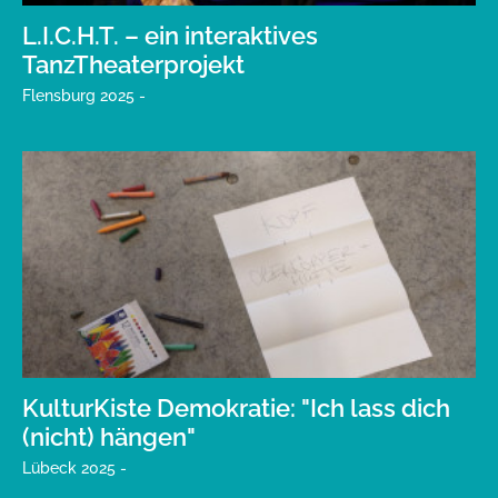
L.I.C.H.T. – ein interaktives
TanzTheaterprojekt
Flensburg 2025 -
KulturKiste Demokratie: "Ich lass dich
(nicht) hängen"
Lübeck 2025 -