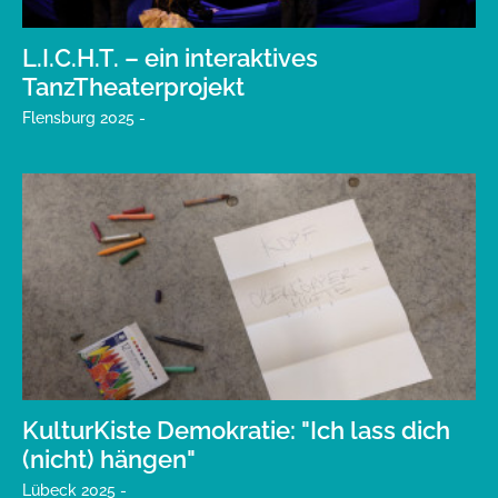
L.I.C.H.T. – ein interaktives
TanzTheaterprojekt
Flensburg 2025 -
KulturKiste Demokratie: "Ich lass dich
(nicht) hängen"
Lübeck 2025 -