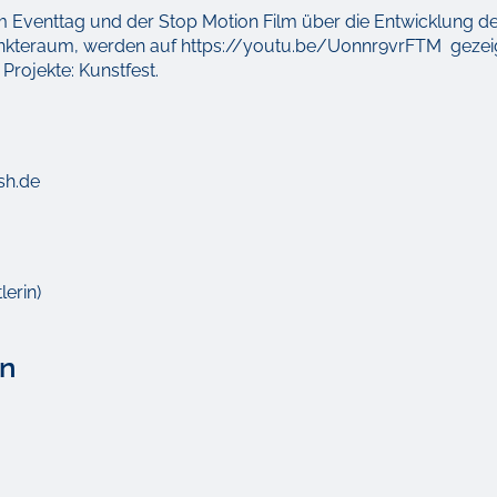
m Eventtag und der Stop Motion Film über die Entwicklung d
kteraum, werden auf https://youtu.be/U0nnr9vrFTM gezeig
Projekte: Kunstfest.
sh.de
lerin)
en