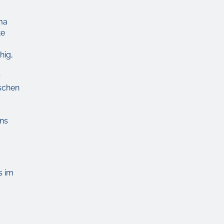
ama
te
hig,
r
ischen
ins
s im