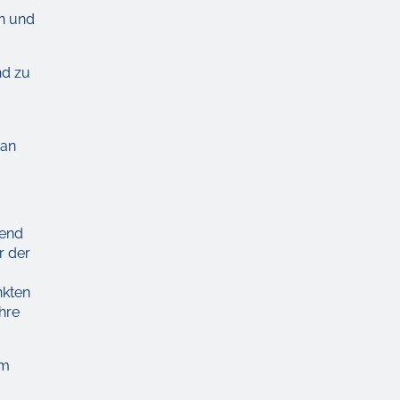
en und
nd zu
man
ßend
r der
nkten
hre
um