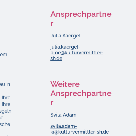
Ansprechpartne
r
Julia Kaergel
julia.kaergel-
ploe@kulturvermittler-
hrem
sh.de
Weitere
au in
Ansprechpartne
 Ihre
r
 Ihre
egeln
Svila Adam
he
ische
svila.adam-
ki@kulturvermittler-sh.de