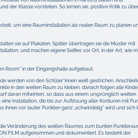
der Klasse vorstellen. So lernen sie, positive Kritik zu üb
arbeit, um eine Rauminstallation als realen Raum zu planen u
alten sie auf Plakaten. Später übertragen sie die Muster mit
nstallation, und machen eigene Selfies vor Ort, in der Art, wie 
tion Room“ in der Eingangshalle aufgebaut.
de werden von den Schüler*innen weiß gestrichen. Anschlie
unkte in den weißen Raum zu kleben, danach folgen alle Kinde
arf daran mitwirken, so dass aus einem ursprünglich weißen
ne Installation, die bis zur Auflösung aller Konturen mit Pu
s ihnen vor lauter Punkten ganz „schwindelig“ wird und sich i
d die Veränderung des weißen Raumes zum bunten Punktera
TION FILM aufgenommen und dokumentiert. Es besteht der