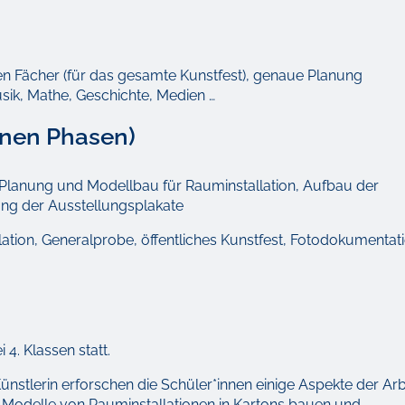
llen Fächer (für das gesamte Kunstfest), genaue Planung
sik, Mathe, Geschichte, Medien …
enen Phasen)
, Planung und Modellbau für Rauminstallation, Aufbau der
ung der Ausstellungsplakate
ation, Generalprobe, öffentliches Kunstfest, Fotodokumentat
 4. Klassen statt.
nstlerin erforschen die Schüler*innen einige Aspekte der Arb
en Modelle von Rauminstallationen in Kartons bauen und