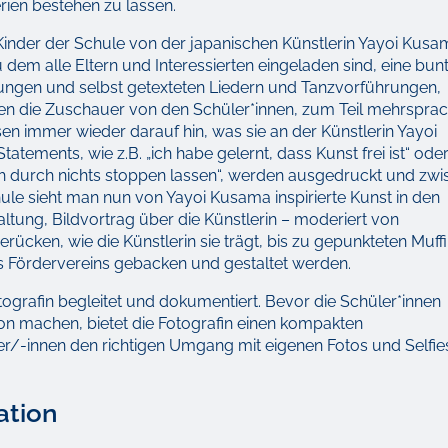
rien bestehen zu lassen.
 Kinder der Schule von der japanischen Künstlerin Yayoi Kus
u dem alle Eltern und Interessierten eingeladen sind, eine bun
ungen und selbst getexteten Liedern und Tanzvorführungen,
n die Zuschauer von den Schüler*innen, zum Teil mehrsprac
en immer wieder darauf hin, was sie an der Künstlerin Yayoi
tements, wie z.B. „ich habe gelernt, dass Kunst frei ist“ ode
ch durch nichts stoppen lassen“, werden ausgedruckt und zw
ule sieht man nun von Yayoi Kusama inspirierte Kunst in den
tung, Bildvortrag über die Künstlerin – moderiert von
erücken, wie die Künstlerin sie trägt, bis zu gepunkteten Muff
s Fördervereins gebacken und gestaltet werden.
tografin begleitet und dokumentiert. Bevor die Schüler*innen
tion machen, bietet die Fotografin einen kompakten
/-innen den richtigen Umgang mit eigenen Fotos und Selfie
ation