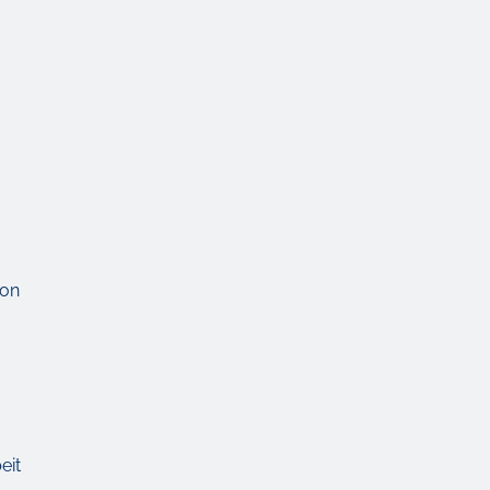
ion
eit