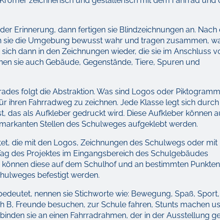
id Krömer zeichnerisch und gestalterisch mit dem Fahrrad und
 der Erinnerung, dann fertigen sie Blindzeichnungen an. Nach 
sie die Umgebung bewusst wahr und tragen zusammen, wa
sich dann in den Zeichnungen wieder, die sie im Anschluss v
hnen sie auch Gebäude, Gegenstände, Tiere, Spuren und
des folgt die Abstraktion. Was sind Logos oder Piktogram
ür ihren Fahrradweg zu zeichnen. Jede Klasse legt sich durch
, das als Aufkleber gedruckt wird. Diese Aufkleber können a
n markanten Stellen des Schulweges aufgeklebt werden.
et, die mit den Logos, Zeichnungen des Schulwegs oder mit
 Tag des Projektes im Eingangsbereich des Schulgebäudes
 können diese auf dem Schulhof und an bestimmten Punkten
chulweges befestigt werden.
bedeutet, nennen sie Stichworte wie: Bewegung, Spaß, Sport,
ch B, Freunde besuchen, zur Schule fahren, Stunts machen u
binden sie an einen Fahrradrahmen, der in der Ausstellung ge