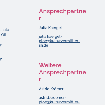
Ansprechpartne
r
Julia Kaergel
chule
 Oft
julia.kaergel-
ploe@kulturvermittler-
r
sh.de
en
Weitere
Ansprechpartne
r
Astrid Krömer
astrid.kroemer-
ploe@kulturvermittler-