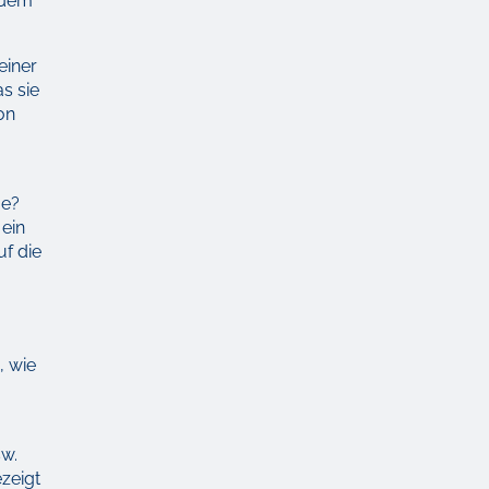
 dem
einer
s sie
on
me?
 ein
uf die
, wie
sw.
zeigt