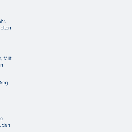
hr,
ellen
 fällt
rn
 Weg
ie
t den