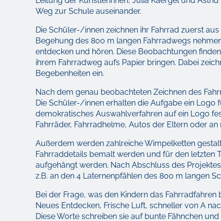
Leitung der Künstlerinnen, Julia Kaergel und Astr
Weg zur Schule auseinander.
Die Schüler-/innen zeichnen ihr Fahrrad zuerst aus
Begehung des 800 m langen Fahrradwegs nehmen 
entdecken und hören. Diese Beobachtungen finden 
ihrem Fahrradweg aufs Papier bringen. Dabei zeic
Begebenheiten ein.
Nach dem genau beobachteten Zeichnen des Fahrra
Die Schüler-/innen erhalten die Aufgabe ein Logo f
demokratisches Auswahlverfahren auf ein Logo fest
Fahrräder, Fahrradhelme, Autos der Eltern oder a
Außerdem werden zahlreiche Wimpelketten gestalt
Fahrraddetails bemalt werden und für den letzten
aufgehängt werden. Nach Abschluss des Projektes
z.B. an den 4 Laternenpfählen des 800 m langen S
Bei der Frage, was den Kindern das Fahrradfahren 
Neues Entdecken, Frische Luft, schneller von A na
Diese Worte schreiben sie auf bunte Fähnchen und 