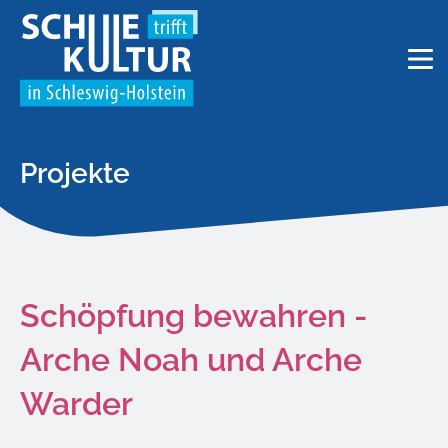
Projekte
Schöpfung bewahren -
Arche Noah und Arche
Warder