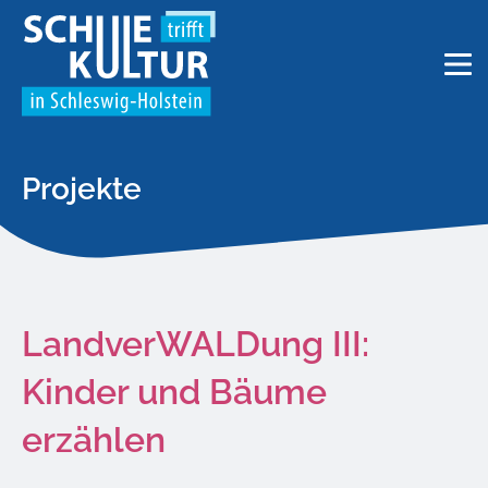
Projekte
LandverWALDung III:
Kinder und Bäume
erzählen