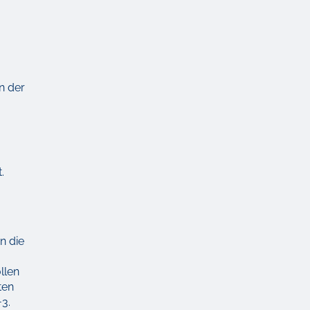
n der
.
n die
llen
ten
3.