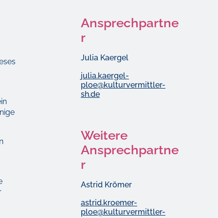
Ansprechpartne
r
Julia Kaergel
ieses
julia.kaergel-
ploe@kulturvermittler-
sh.de
in
inige
Weitere
n
Ansprechpartne
r
e
Astrid Krömer
r
astrid.kroemer-
ploe@kulturvermittler-